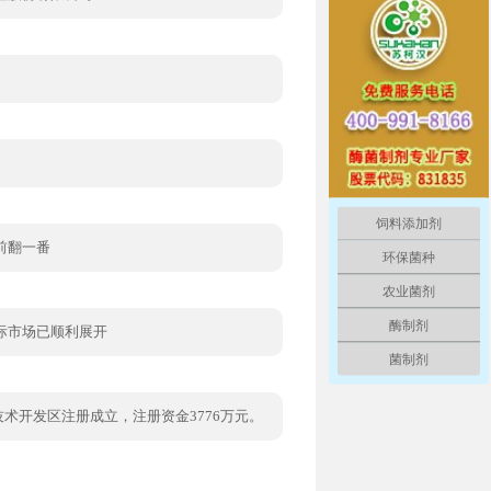
饲料添加剂
前翻一番
环保菌种
农业菌剂
酶制剂
际市场已顺利展开
菌制剂
技术开发区注册成立，注册资金3776万元。