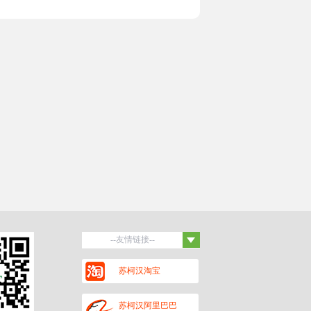
--友情链接--
百度
苏柯汉淘宝
保罗蒂姆汉
黑头杜泊羊
潍坊招聘网
苏柯汉阿里巴巴