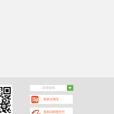
--友情链接--
百度
苏柯汉淘宝
保罗蒂姆汉
黑头杜泊羊
潍坊招聘网
苏柯汉阿里巴巴