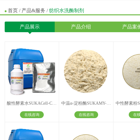
首页
/
产品&服务
/
纺织水洗酶制剂
产品展示
产品介绍
产品案
酸性酵素水SUKACell-CON浓缩型
中温α-淀粉酶SUKAMY-TX550 纺织品退浆用
在线咨询
在线咨询
在